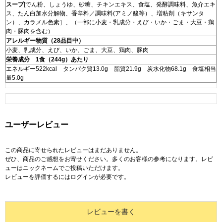
スープ
[でん粉、しょうゆ、砂糖、チキンエキス、食塩、発酵調味料、魚介エキ
ス、たん白加水分解物、香辛料／調味料(アミノ酸等）、増粘剤（キサンタ
ン）、カラメル色素］、（一部に小麦・乳成分・えび・いか・ごま・大豆・鶏
肉・豚肉を含む）
アレルギー物質（28品目中）
小麦、乳成分、えび、いか、ごま、大豆、鶏肉、豚肉
栄養成分 1食（244g）あたり
エネルギー522kcal タンパク質13.0g 脂質21.9g 炭水化物68.1g 食塩相当
量5.0g
ユーザーレビュー
この商品に寄せられたレビューはまだありません。
ぜひ、商品のご感想をお寄せください。多くのお客様の参考になります。レビ
ューはニックネームでご投稿いただけます。
レビューを評価するには
ログイン
が必要です。
レビューを書く