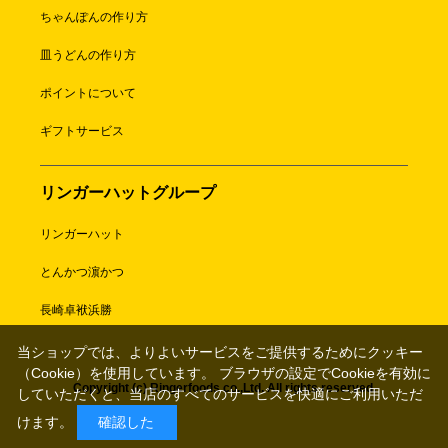
ちゃんぽんの作り方
皿うどんの作り方
ポイントについて
ギフトサービス
リンガーハットグループ
リンガーハット
とんかつ濵かつ
長崎卓袱浜勝
当ショップでは、よりよいサービスをご提供するためにクッキー
（Cookie）を使用しています。 ブラウザの設定でCookieを有効に
Copyright (c) Ringerfoods co.,Ltd. All rights reserved.
していただくと、当店のすべてのサービスを快適にご利用いただ
けます。
確認した