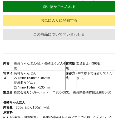
お気に入りに登録する
この商品について問い合わせる
内容
長崎ちゃんぽん4食・長崎皿うどん4
賞味期
製造日より366日
食
限
箱サイ
長崎ちゃんぽん：
保存方
-18℃以下で保管してくだ
ズ
274mm×154mm×106mm
法
さい。
長崎皿うどん：
274mm×154mm×135mm
製造者
株式会社リンガーハット 〒850-0831 長崎県長崎市鍛冶屋町6-50
長崎ちゃんぽん
内容量
305g（めん150g）×4食
原材料
めん
[小麦粉（国内製造）、粉末状植物性たん白／加工でん粉、かんすい、ク