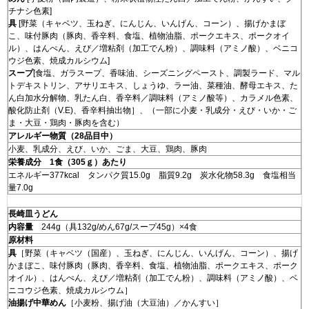
チナシ色素]
具
[野菜（キャベツ、玉ねぎ、にんじん、いんげん、コーン）、揚げかまぼ
こ、味付豚肉（豚肉、香辛料、食塩、植物油脂、ポークエキス、ポークオイ
ル）、はんぺん、えび／増粘剤（加工でん粉）、調味料（アミノ酸）、ベニコ
ウジ色素、焼成カルシウム]
スープ
[食塩、ガラスープ、香味油、シーズニングペースト、調製ラード、マル
トデキストリン、アサリエキス、しょうゆ、ラー油、菜種油、酵母エキス、た
ん白加水分解物、乳たん白、香辛料／調味料（アミノ酸等）、カラメル色素、
酸化防止剤（V.E)、香辛料抽出物］、（一部に小麦・乳成分・えび・いか・ご
ま・大豆・鶏肉・豚肉を含む）
アレルギー物質（28品目中）
小麦、乳成分、えび、いか、ごま、大豆、鶏肉、豚肉
栄養成分 1食（305ｇ）あたり
エネルギー377kcal タンパク質15.0g 脂質9.2g 炭水化物58.3g 食塩相当
量7.0g
長崎皿うどん
内容量
244g（具132g/めん67g/スープ45g）×4食
原材料
具
［野菜（キャベツ（国産）、玉ねぎ、にんじん、いんげん、コーン）、揚げ
かまぼこ、味付豚肉（豚肉、香辛料、食塩、植物油脂、ポークエキス、ポーク
オイル）、はんぺん、えび／増粘剤（加工でん粉）、調味料（アミノ酸）、ベ
ニコウジ色素、焼成カルシウム］
油揚げ中華めん
［小麦粉、揚げ油（大豆油）／かんすい］