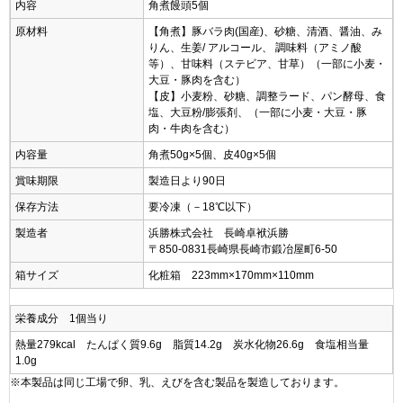
内容
角煮饅頭5個
原材料
【角煮】豚バラ肉(国産)、砂糖、清酒、醤油、み
りん、生姜/ アルコール、 調味料（アミノ酸
等）、甘味料（ステビア、甘草）（一部に小麦・
大豆・豚肉を含む）
【皮】小麦粉、砂糖、調整ラード、パン酵母、食
塩、大豆粉/膨張剤、（一部に小麦・大豆・豚
肉・牛肉を含む）
内容量
角煮50g×5個、皮40g×5個
賞味期限
製造日より90日
保存方法
要冷凍（－18℃以下）
製造者
浜勝株式会社 長崎卓袱浜勝
〒850-0831長崎県長崎市鍛冶屋町6-50
箱サイズ
化粧箱 223mm×170mm×110mm
栄養成分 1個当り
熱量279kcal たんぱく質9.6g 脂質14.2g 炭水化物26.6g 食塩相当量
1.0g
※本製品は同じ工場で卵、乳、えびを含む製品を製造しております。