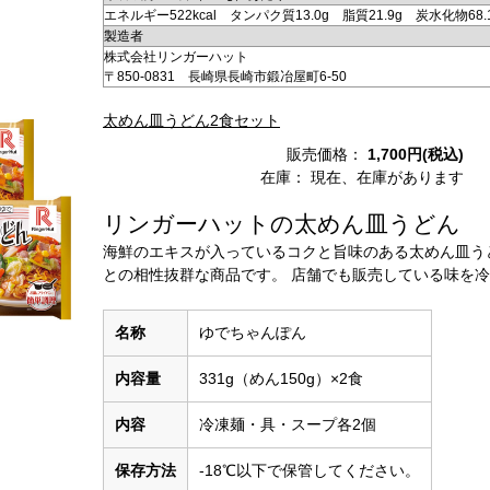
エネルギー522kcal タンパク質13.0g 脂質21.9g 炭水化物68.
製造者
株式会社リンガーハット
〒850-0831 長崎県長崎市鍛冶屋町6-50
太めん皿うどん2食セット
販売価格：
1,700円(税込)
在庫：
現在、在庫があります
リンガーハットの太めん皿うどん
海鮮のエキスが入っているコクと旨味のある太めん皿う
との相性抜群な商品です。 店舗でも販売している味を
名称
ゆでちゃんぽん
内容量
331g（めん150g）×2食
内容
冷凍麺・具・スープ各2個
保存方法
-18℃以下で保管してください。