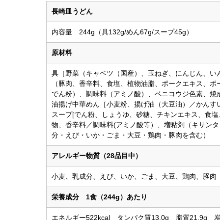
長崎皿うどん
内容量 244g（具132g/めん67g/スープ45g）
原材料
具［野菜（キャベツ（国産）、玉ねぎ、にんじん、い
（豚肉、香辛料、食塩、植物油脂、ポークエキス、ポ
でん粉）、調味料（アミノ酸）、ベニコウジ色素、焼
油揚げ中華めん［小麦粉、揚げ油（大豆油）／かんす
スープ[でん粉、しょうゆ、砂糖、チキンエキス、食
物、香辛料／調味料(アミノ酸等）、増粘剤（キサン
分・えび・いか・ごま・大豆・鶏肉・豚肉を含む）
アレルギー物質（28品目中）
小麦、乳成分、えび、いか、ごま、大豆、鶏肉、豚肉
栄養成分 1食（244g）あたり
エネルギー522kcal タンパク質13.0g 脂質21.9g 