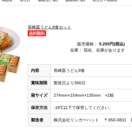
商品名
発売日
価格(安い順)
価格(高い順)
発売日＋商品名
長崎皿うどん8食セット
販売価格：
5,200円(税込)
在庫：
現在、在庫があります
内容
長崎皿うどん8食
賞味期限
製造日より366日
箱サイズ
274mm×154mm×135mm ×2箱
保存方法
-18℃以下で保管してください。
製造者
株式会社リンガーハット 〒850-0831 