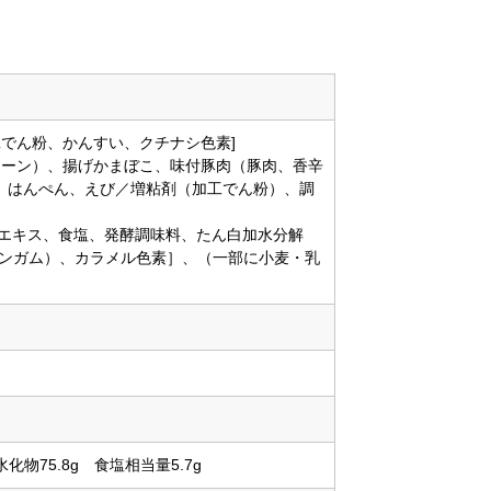
工でん粉、かんすい、クチナシ色素]
コーン）、揚げかまぼこ、味付豚肉（豚肉、香辛
、はんぺん、えび／増粘剤（加工でん粉）、調
ンエキス、食塩、発酵調味料、たん白加水分解
タンガム）、カラメル色素］、（一部に小麦・乳
水化物75.8g 食塩相当量5.7g