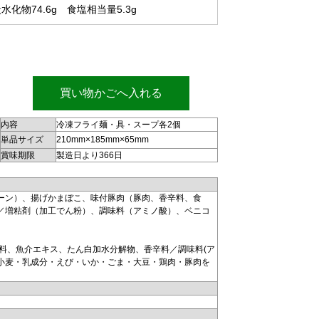
炭水化物74.6g 食塩相当量5.3g
買い物かごへ入れる
内容
冷凍フライ麺・具・スープ各2個
単品サイズ
210mm×185mm×65mm
賞味期限
製造日より366日
ーン）、揚げかまぼこ、味付豚肉（豚肉、香辛料、食
／増粘剤（加工でん粉）、調味料（アミノ酸）、ベニコ
料、魚介エキス、たん白加水分解物、香辛料／調味料(ア
小麦・乳成分・えび・いか・ごま・大豆・鶏肉・豚肉を