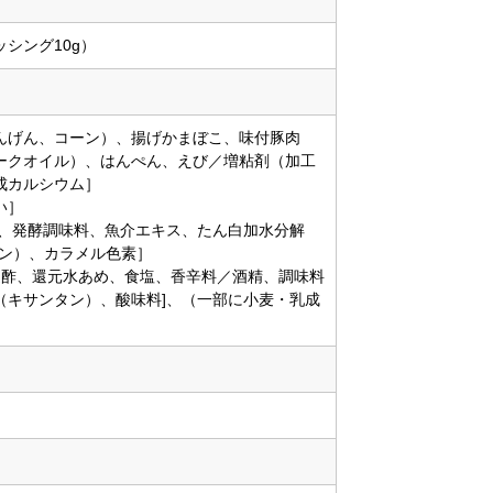
ッシング10g）
んげん、コーン）、揚げかまぼこ、味付豚肉
ークオイル）、はんぺん、えび／増粘剤（加工
成カルシウム］
い］
塩、発酵調味料、魚介エキス、たん白加水分解
タン）、カラメル色素］
造酢、還元水あめ、食塩、香辛料／酒精、調味料
（キサンタン）、酸味料]、（一部に小麦・乳成