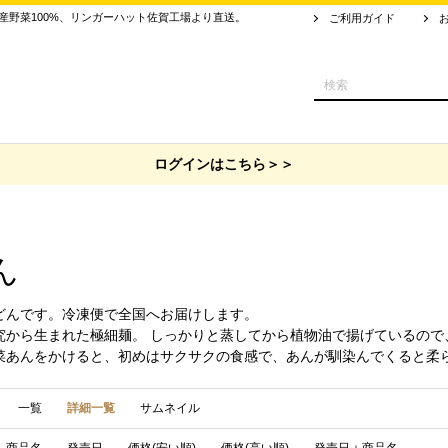
野菜100%、リンガーハット佐賀工場より直送。
ご利用ガイド
ログインはこちら＞＞
ん
どんです。冷凍便で全国へお届けします。
究から生まれた極細麺。 しっかりと蒸してから植物油で揚げているので
菜あんをかけると、初めはサクサクの食感で、あんが馴染んでくると柔ら
一覧
詳細一覧
サムネイル