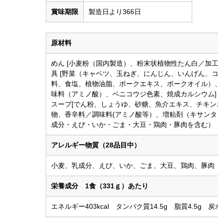
賞味期限
製造日より366日
原材料
めん [小麦粉（国内製造）、粉末状植物性たん白／加
具 [野菜（キャベツ、玉ねぎ、にんじん、いんげん、
料、食塩、植物油脂、ポークエキス、ポークオイル）
味料（アミノ酸）、ベニコウジ色素、焼成カルシウム]
スープ[でん粉、しょうゆ、砂糖、魚介エキス、チキ
物、香辛料／調味料(アミノ酸等）、増粘剤（キサン
成分・えび・いか・ごま・大豆・鶏肉・豚肉を含む）
アレルギー物質（28品目中）
小麦、乳成分、えび、いか、ごま、大豆、鶏肉、豚肉
栄養成分 1食（331ｇ）あたり
エネルギー403kcal タンパク質14.5g 脂質4.5g 炭