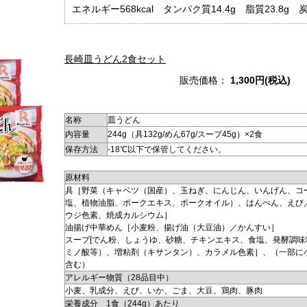
エネルギー568kcal タンパク質14.4g 脂質23.8g 
長崎皿うどん2食セット
販売価格：
1,300円(税込)
名称
皿うどん
内容量
244g（具132g/めん67g/スープ45g）×2食
保存方法
-18℃以下で保管してください。
原材料
具
［野菜（キャベツ（国産）、玉ねぎ、にんじん、いんげん、コ
塩、植物油脂、ポークエキス、ポークオイル）、はんぺん、えび
ウジ色素、焼成カルシウム］
油揚げ中華めん
［小麦粉、揚げ油（大豆油）／かんすい］
スープ
[でん粉、しょうゆ、砂糖、チキンエキス、食塩、発酵調味
ミノ酸等）、増粘剤（キサンタン）、カラメル色素］、（一部に
含む）
アレルギー物質（28品目中）
小麦、乳成分、えび、いか、ごま、大豆、鶏肉、豚肉
栄養成分 1食（244g）あたり