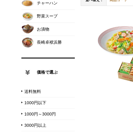
並べ替え：
商品コード
チャーハン
野菜スープ
お漬物
長崎卓袱浜勝
価格で選ぶ
送料無料
1000円以下
1000円～3000円
3000円以上