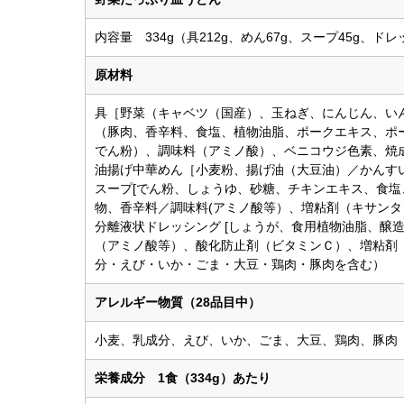
内容量 334g（具212g、めん67g、スープ45g、ドレ
原材料
具［野菜（キャベツ（国産）、玉ねぎ、にんじん、い
（豚肉、香辛料、食塩、植物油脂、ポークエキス、ポ
でん粉）、調味料（アミノ酸）、ベニコウジ色素、焼
油揚げ中華めん［小麦粉、揚げ油（大豆油）／かんす
スープ[でん粉、しょうゆ、砂糖、チキンエキス、食
物、香辛料／調味料(アミノ酸等）、増粘剤（キサン
分離液状ドレッシング [しょうが、食用植物油脂、醸
（アミノ酸等）、酸化防止剤（ビタミンＣ）、増粘剤
分・えび・いか・ごま・大豆・鶏肉・豚肉を含む）
アレルギー物質（28品目中）
小麦、乳成分、えび、いか、ごま、大豆、鶏肉、豚肉
栄養成分 1食（334g）あたり