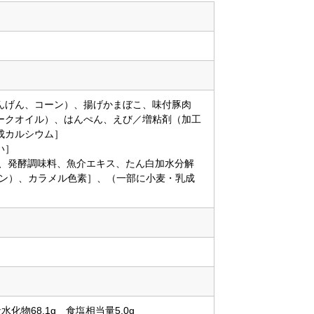
んげん、コーン）、揚げかまぼこ、味付豚肉
ークオイル）、はんぺん、えび／増粘剤（加工
成カルシウム］
い］
塩、発酵調味料、魚介エキス、たん白加水分解
タン）、カラメル色素］、（一部に小麦・乳成
炭水化物68.1g 食塩相当量5.0g