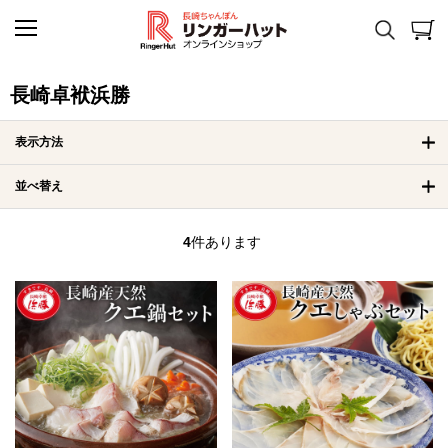
長崎卓袱浜勝
表示方法
並べ替え
4
件あります