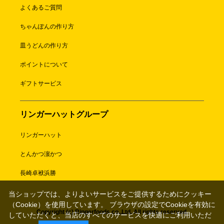
よくあるご質問
ちゃんぽんの作り方
皿うどんの作り方
ポイントについて
ギフトサービス
リンガーハットグループ
リンガーハット
とんかつ濵かつ
長崎卓袱浜勝
当ショップでは、よりよいサービスをご提供するためにクッキー
（Cookie）を使用しています。 ブラウザの設定でCookieを有効に
Copyright (c) Ringerfoods co.,Ltd. All rights reserved.
していただくと、当店のすべてのサービスを快適にご利用いただ