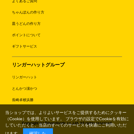
よくあるご質問
ちゃんぽんの作り方
皿うどんの作り方
ポイントについて
ギフトサービス
リンガーハットグループ
リンガーハット
とんかつ濵かつ
長崎卓袱浜勝
当ショップでは、よりよいサービスをご提供するためにクッキー
（Cookie）を使用しています。 ブラウザの設定でCookieを有効に
Copyright (c) Ringerfoods co.,Ltd. All rights reserved.
していただくと、当店のすべてのサービスを快適にご利用いただ
けます。
確認した