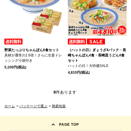
野菜たっぷりちゃんぽん6食セット
（ハットの日）ぎょうざ4パック・長
具材が通常の1.6倍！さらに生姜ドレ
崎ちゃんぽん4食・長崎皿うどん4食
ッシング小袋付き
セット
ハットの日！大特価SALE
5,100円(税込)
4,810円(税込)
8
件あります
ホーム
>
パッケージで選ぶ
>
簡易包装
PAGE TOP