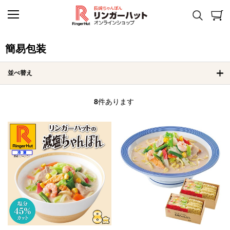
簡易包装
並べ替え
8
件あります