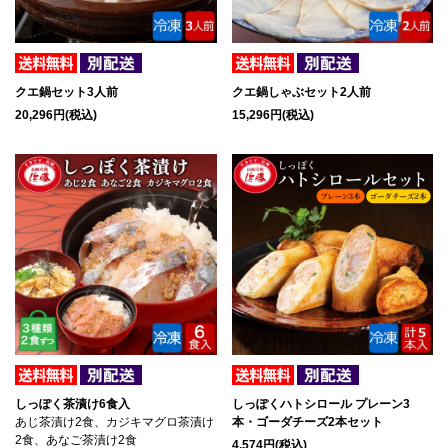
クエ鍋セット3人前
クエ鍋しゃぶセット2人前
20,296円(税込)
15,296円(税込)
しっぽく茶漬け6食入
しっぽくハトシロール プレーン3
あじ茶漬け2食、カジキマグロ茶漬け
本・ゴーダチーズ2本セット
2食、あなご茶漬け2食
4,574円(税込)