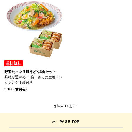
野菜たっぷり皿うどん6食セット
具材が通常の1.6倍！さらに生姜ドレ
ッシング小袋付き
5,100円(税込)
5
件あります
PAGE TOP